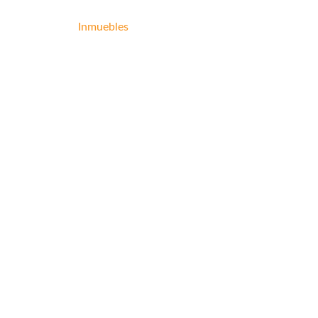
Inicio
Inmuebles
Formularios
Clientes
Co