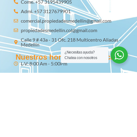
Come. +57 3195439905
Admi. +57 3127679901
comercial.propiedadesmedellin@gmail.com
propiedadesmedellin.col@gmail.com
Calle 9 # 43a - 31 Ofc. 218 Multicentro Aliadas -
Medellín
¿Necesitas ayuda?
Nuestros horarios de atención
Chatea con nosotros
L-V: 8:00 Am - 5:00Pm