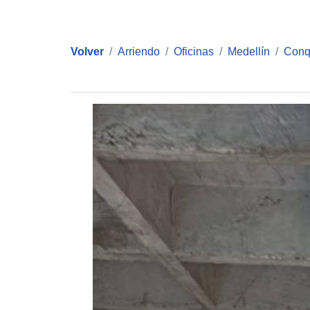
Volver
Arriendo
Oficinas
Medellín
Conq