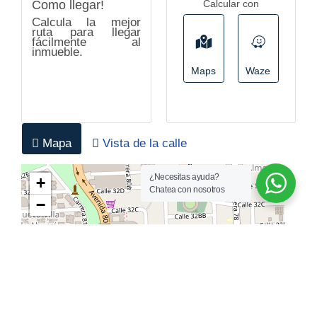
Como llegar!
Calcular con
Ventilacion Natural
Área Urbana
Calcula la mejor
Cerca A Colegios-
Cerca A Sector
ruta para llegar
Universidades
Comercial
fácilmente al
inmueble.
Cocineta
Remodelado
Maps
Waze
Pisos Cerámica
Cemento
En Zona Comercial
Sobre Vía Secundaria
Mapa
Vista de la calle
¿Necesitas ayuda?
Chatea con nosotros