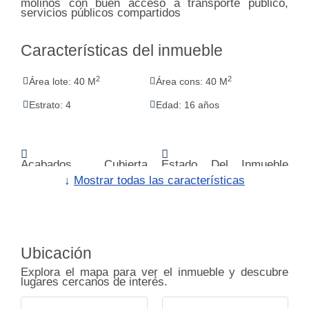
molinos con buen acceso a transporte publico,
servicios públicos compartidos
Características del inmueble
2
2
Área lote: 40 M
Área cons: 40 M
Estrato: 4
Edad: 16 años
Acabados Cubierta
Estado Del Inmueble
Plano
Bueno
↓
Mostrar todas las características
Servicios Públicos
Uso Del Lote
Residencial
Alcantarillado
Bombas De Gasolina
Ubicación
Trans. Público Cercano
Baño Oficina
Explora el mapa para ver el inmueble y descubre
Estado Del Inmueble
Todos Los Servicios
lugares cercanos de interés.
Estrenar