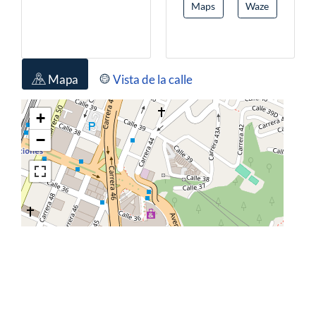
Maps
Waze
Vivienda Unifamiliar
Seguridad
Gimnasio
Salon Comunal
Turco
Cerca A Hospitales
Mapa
Vista de la calle
Cerca A Supermercados
Cerca De Zona Urbana
Restaurantes
Trans. Público Cercano
Temporadas Largas
Closet
Mueble Superiores
Estado Del Inmueble
Bueno
Estudio
Todos Los Servicios
Pisos Cerámica
Balcón
Ventilacion Natural
Puerta De Seguridad
Cemento
Área Urbana
En Edificio
Escalera De Emergencia