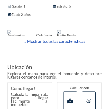
Garaje: 1
Estrato: 5
Edad: 2 años
Acabados Cubierta
Baño Social
Plano
↓
Mostrar todas las características
Cocina Integral
Sala Comedor
Estado Del Inmueble
Servicios Públicos
Obra Blanca
Ubicación
Zona De Ropas
Sala
Explora el mapa para ver el inmueble y descubre
Uso Del Lote Residencial
Circuito Cerrado
lugares cercanos de interés.
Bahía Exterior
Alcantarillado
Calcular con
Como llegar!
Conjunto Cerrado
En Zona Residencial
Calcula la mejor ruta
para llegar
fácilmente al
Shut De Basura
Parqueaderos
inmueble.
Independientes