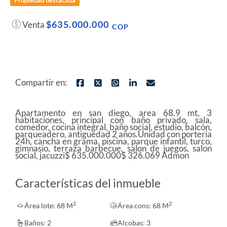
Propiedad destacada
$635.000.000
Venta
COP
Compartir en:
Apartamento en san diego, area 68.9 mt, 3
habitaciones, principal con baño privado, sala,
comedor, cocina integral, baño social, estudio, balcón,
parqueadero, antiguedad 2 años.Unidad con porteria
24h, cancha en grama, piscina, parque infantil, turco,
gimnasio, terraza barbecue, salon de juegos, salon
social, jacuzzi$ 635.000.000$ 326.069 Admon
Características del inmueble
2
2
Área lote: 68 M
Área cons: 68 M
Baños: 2
Alcobas: 3