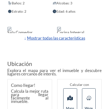
Baños: 2
Alcobas: 3
Estrato: 2
Edad: 6 años
Sala Comedor
Cocina Integral
↓
Mostrar todas las características
Vigilancia 24 Horas
Sala
Temporadas Largas
Uso Del Lote Residencial
Zona De Ropas
Barra Americana
Ubicación
Muebles Inferiores
Servicios Públicos
Explora el mapa para ver el inmueble y descubre
lugares cercanos de interés.
Baño Privado
Ascensor
Piscina
Parqueaderos Comunal
Calcular con
Como llegar!
Calcula la mejor ruta
Se Permiten Mascotas
En Edificio
para llegar
fácilmente al
Ubicada En Edificio
Seguridad
inmueble.
Maps
Waze