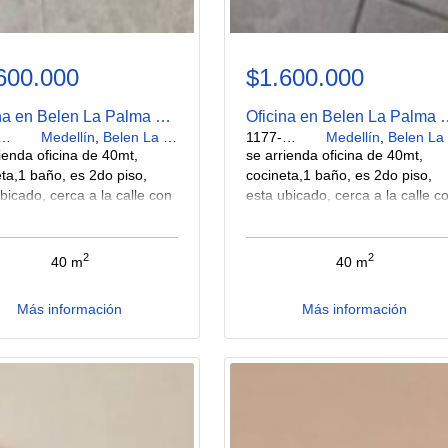
600.000
$1.600.000
Oficina en Belen La Palma en Arriendo
Oficina en Belen 
177-554
Medellín
,
Belen La Palma
1177-553
Medellín
,
Belen La Palm
ienda oficina de 40mt,
se arrienda oficina de 40mt,
ta,1 baño, es 2do piso,
cocineta,1 baño, es 2do piso,
bicado, cerca a la calle con
esta ubicado, cerca a la calle c
 la bomba de servicio de los
la 80, la bomba de servicio de l
s, cerca a los molinos con
molinos, cerca a los molinos co
acceso a transporte publico,
buen acceso a transporte publi
2
2
40 m
40 m
ios públicos compartidos
servicios públicos compartidos
Más información
Más información