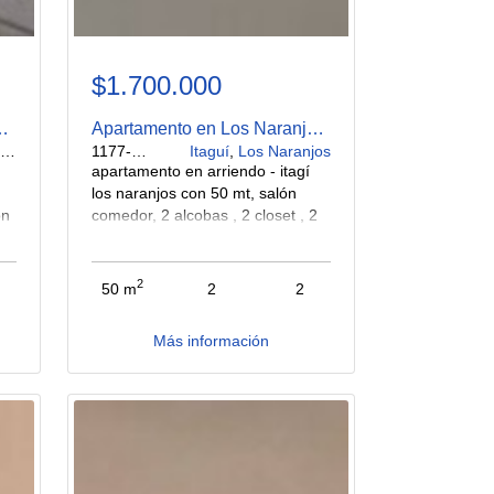
$1.700.000
La Palma en Arriendo
Apartamento en Los Naranjos en Arriendo
a
1177-693
Itaguí
,
Los Naranjos
apartamento en arriendo - itagí
los naranjos con 50 mt, salón
on
comedor, 2 alcobas , 2 closet , 2
os
baños, cocina integral ,zona de
n
ropas, balcón, pisos en cerámica
co,
y laminado. edificio con citófono,
2
50 m
2
2
sin ascensor, piso 5 $ 1.700.000
Más información