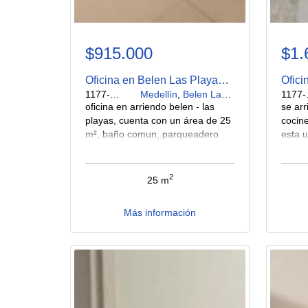
$915.000
$1.
Oficina en Belen Las Playas en Arriendo
1177-697
Medellín
,
Belen Las Playas
1
oficina en arriendo belen - las
se arr
playas, cuenta con un área de 25
cocine
m², baño comun, parqueadero
esta u
comun. sobre la cra 70, cercania
la 80,
calle 30 $ 915.000
molino
buen 
2
25 m
servic
Más información